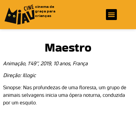
cinema de
graça para
crianças
Fotos e Vídeos
Ficha Técnica
Maestro
Animação, 1’49’’, 2019, 10 anos, França
Direção: Illogic
Sinopse: Nas profundezas de uma floresta, um grupo de
animais selvagens inicia uma ópera noturna, conduzida
por um esquilo.