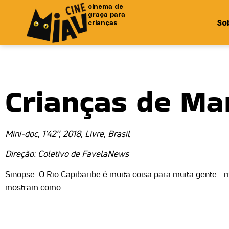
cinema de
graça para
So
crianças
Crianças de Ma
Mini-doc, 1’42’’, 2018, Livre, Brasil
Direção:
Coletivo de FavelaNews
Sinopse: O Rio Capibaribe é muita coisa para muita gente… 
mostram como.