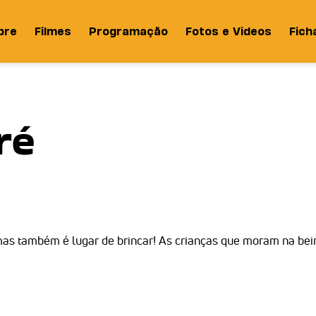
bre
Filmes
Programação
Fotos e Vídeos
Fich
ré
mas também é lugar de brincar! As crianças que moram na beir