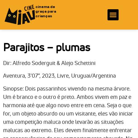
cinema de
graça para
crianças
Fotos e Vídeos
Ficha Técnica
Parajitos – plumas
Dir: Alfredo Soderguit & Alejo Schettini
Aventura, 3’07”, 2023, Livre, Uruguai/Argentina
Sinopse: Dois passarinhos vivendo na mesma árvore.
Um é branco e o outro é preto. Ambos vivem em paz e
harmonia até que algo novo entre em cena. Seja o que
for, um objeto absurdo ou um visitante, eles vão iniciar
uma competição maluca onde levarão as situações
malucas ao extremo. Eles devem finalmente enfrentar