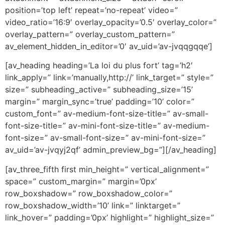
position=’top left’ repeat=’no-repeat’ video=”
video_ratio=’16:9′ overlay_opacity=’0.5′ overlay_color=”
overlay_pattern=” overlay_custom_pattern=”
av_element_hidden_in_editor=’0′ av_uid=’av-jvqqgqqe’]
[av_heading heading=’La loi du plus fort’ tag=’h2′
link_apply=” link=’manually,http://’ link_target=” style=”
size=” subheading_active=” subheading_size=’15’
margin=” margin_sync=’true’ padding=’10’ color=”
custom_font=” av-medium-font-size-title=” av-small-
font-size-title=” av-mini-font-size-title=” av-medium-
font-size=” av-small-font-size=” av-mini-font-size=”
av_uid=’av-jvqyj2qf’ admin_preview_bg=”][/av_heading]
[av_three_fifth first min_height=” vertical_alignment=”
space=” custom_margin=” margin=’0px’
row_boxshadow=” row_boxshadow_color=”
row_boxshadow_width=’10’ link=” linktarget=”
link_hover=” padding=’0px’ highlight=” highlight_size=”