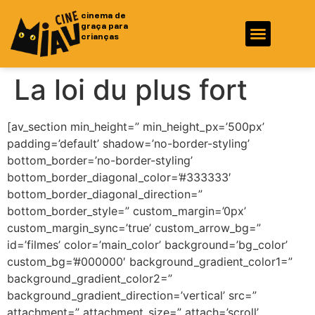
cinema de
graça para
crianças
Fotos e Vídeos
Ficha Técnica
La loi du plus fort
[av_section min_height=” min_height_px=’500px’
padding=’default’ shadow=’no-border-styling’
bottom_border=’no-border-styling’
bottom_border_diagonal_color=’#333333′
bottom_border_diagonal_direction=”
bottom_border_style=” custom_margin=’0px’
custom_margin_sync=’true’ custom_arrow_bg=”
id=’filmes’ color=’main_color’ background=’bg_color’
custom_bg=’#000000′ background_gradient_color1=”
background_gradient_color2=”
background_gradient_direction=’vertical’ src=”
attachment=” attachment_size=” attach=’scroll’