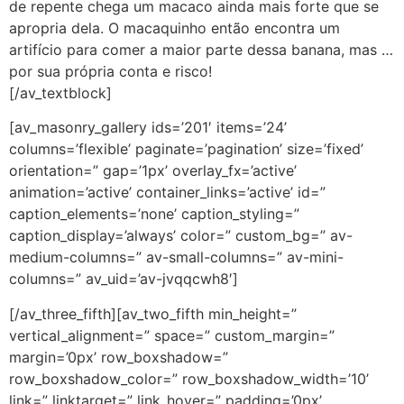
de repente chega um macaco ainda mais forte que se
apropria dela. O macaquinho então encontra um
artifício para comer a maior parte dessa banana, mas …
por sua própria conta e risco!
[/av_textblock]
[av_masonry_gallery ids=’201′ items=’24’
columns=’flexible’ paginate=’pagination’ size=’fixed’
orientation=” gap=’1px’ overlay_fx=’active’
animation=’active’ container_links=’active’ id=”
caption_elements=’none’ caption_styling=”
caption_display=’always’ color=” custom_bg=” av-
medium-columns=” av-small-columns=” av-mini-
columns=” av_uid=’av-jvqqcwh8′]
[/av_three_fifth][av_two_fifth min_height=”
vertical_alignment=” space=” custom_margin=”
margin=’0px’ row_boxshadow=”
row_boxshadow_color=” row_boxshadow_width=’10’
link=” linktarget=” link_hover=” padding=’0px’