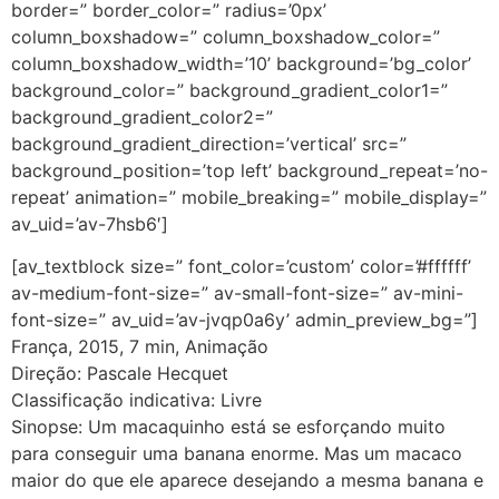
border=” border_color=” radius=’0px’
column_boxshadow=” column_boxshadow_color=”
column_boxshadow_width=’10’ background=’bg_color’
background_color=” background_gradient_color1=”
background_gradient_color2=”
background_gradient_direction=’vertical’ src=”
background_position=’top left’ background_repeat=’no-
repeat’ animation=” mobile_breaking=” mobile_display=”
av_uid=’av-7hsb6′]
[av_textblock size=” font_color=’custom’ color=’#ffffff’
av-medium-font-size=” av-small-font-size=” av-mini-
font-size=” av_uid=’av-jvqp0a6y’ admin_preview_bg=”]
França, 2015, 7 min, Animação
Direção: Pascale Hecquet
Classificação indicativa: Livre
Sinopse: Um macaquinho está se esforçando muito
para conseguir uma banana enorme. Mas um macaco
maior do que ele aparece desejando a mesma banana e