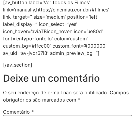
[av_button label=’Ver todos os Filmes’
link=’manually,https://cinemiau.com.br/#filmes’
link_target=” size=’medium’ position=’left’
label_display=” icon_select=’yes’
icon_hover=’aviaTBicon_hover’ icon=’ue80d’
font=’entypo-fontello’ color=’custom’
custom_bg=’#ffcc00′ custom_font=’#000000′
av_uid=’av-jvqr67i8′ admin_preview_bg=”]
[/av_section]
Deixe um comentário
O seu endereço de e-mail não será publicado.
Campos
obrigatórios são marcados com
*
Comentário
*