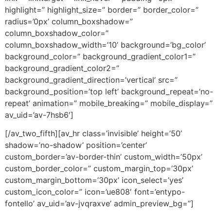
highlight=” highlight_size=” border=” border_color=”
radius=’0px’ column_boxshadow=”
column_boxshadow_color=”
column_boxshadow_width=’10’ background=’bg_color’
background_color=” background_gradient_color1=”
background_gradient_color2=”
background_gradient_direction=’vertical’ src=”
background_position=’top left’ background_repeat=’no-
repeat’ animation=” mobile_breaking=” mobile_display=”
av_uid=’av-7hsb6′]
[/av_two_fifth][av_hr class=’invisible’ height=’50’
shadow=’no-shadow’ position=’center’
custom_border=’av-border-thin’ custom_width=’50px’
custom_border_color=” custom_margin_top=’30px’
custom_margin_bottom=’30px’ icon_select=’yes’
custom_icon_color=” icon=’ue808′ font=’entypo-
fontello’ av_uid=’av-jvqraxve’ admin_preview_bg=”]