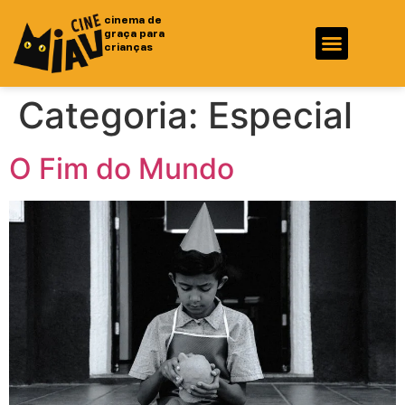
cinema de
graça para
crianças
Fotos e Vídeos
Ficha Técnica
Categoria:
Especial
O Fim do Mundo